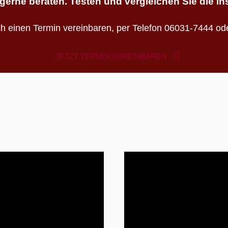
gerne beraten. Testen und vergleichen Sie die In
ch einen Termin vereinbaren, per Telefon 06031-7444 ode
JETZT TERMIN VEREINBAREN