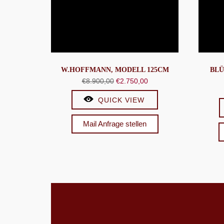
W.HOFFMANN, MODELL 125CM
BLÜ
Ursprünglicher
Aktueller
€
8.900,00
€
2.750,00
Preis
Preis
QUICK VIEW
war:
ist:
€8.900,00
€2.750,00.
Mail Anfrage stellen