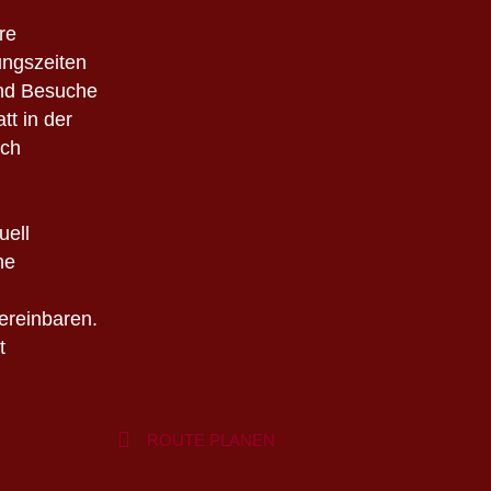
re
ungszeiten
ind Besuche
t in der
ach
uell
he
vereinbaren.
t
ROUTE PLANEN