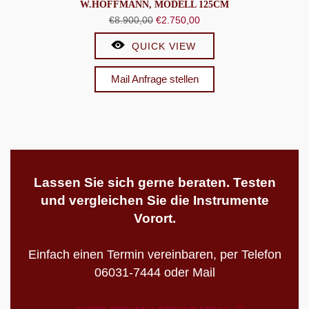
W.HOFFMANN, MODELL 125CM
Ursprünglicher
Aktueller
€
8.900,00
€
2.750,00
Preis
Preis
QUICK VIEW
war:
ist:
€8.900,00
€2.750,00.
Mail Anfrage stellen
Lassen Sie sich gerne beraten. Testen
und vergleichen Sie die Instrumente
Vorort.
Einfach einen Termin vereinbaren, per Telefon
06031-7444 oder Mail