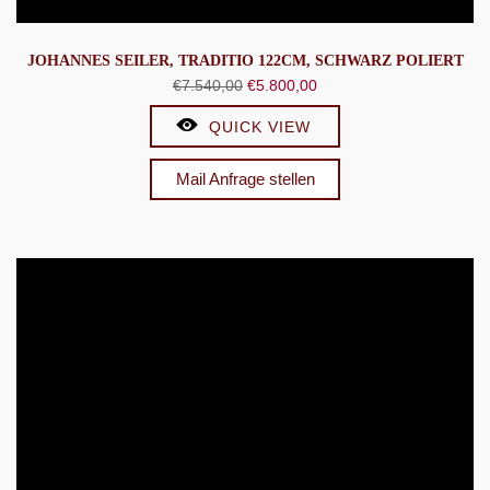
JOHANNES SEILER, TRADITIO 122CM, SCHWARZ POLIERT
Ursprünglicher
Aktueller
€
7.540,00
€
5.800,00
Preis
Preis
QUICK VIEW
war:
ist:
€7.540,00
€5.800,00.
Mail Anfrage stellen