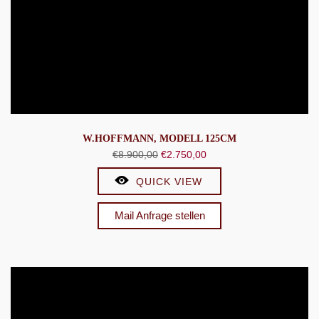
W.HOFFMANN, MODELL 125CM
Ursprünglicher
Aktueller
€
8.900,00
€
2.750,00
Preis
Preis
QUICK VIEW
war:
ist:
€8.900,00
€2.750,00.
Mail Anfrage stellen