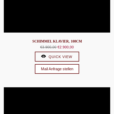
SCHIMMEL KLAVIER, 108CM
Ursprünglicher
Aktueller
€
3.900,00
€
2.900,00
Preis
Preis
QUICK VIEW
war:
ist:
€3.900,00
€2.900,00.
Mail Anfrage stellen