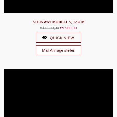
STEINWAY MODELL V, 125CM
Ursprünglicher
Aktueller
€
17.900,00
€
9.900,00
Preis
Preis
QUICK VIEW
war:
ist:
€17.900,00
€9.900,00.
Mail Anfrage stellen