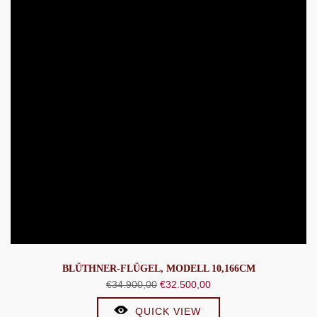
BLÜTHNER-FLÜGEL, MODELL 10,166CM
Ursprünglicher
Aktueller
€
34.900,00
€
32.500,00
Preis
Preis
QUICK VIEW