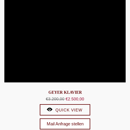
GEYER KLAVIER
Ursprünglicher
Aktueller
€
3.200,00
€
2.500,00
Preis
Preis
QUICK VIEW
war:
ist:
€3.200,00
€2.500,00.
Mail Anfrage stellen