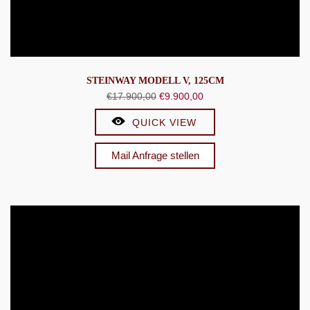
STEINWAY MODELL V, 125CM
Ursprünglicher
Aktueller
€
17.900,00
€
9.900,00
Preis
Preis
QUICK VIEW
war:
ist:
€17.900,00
€9.900,00.
Mail Anfrage stellen