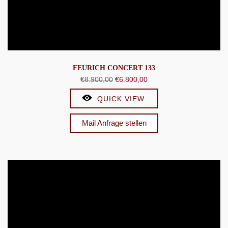
FEURICH CONCERT 133
Ursprünglicher
Aktueller
€
8.900,00
€
6.800,00
Preis
Preis
QUICK VIEW
war:
ist:
€8.900,00
€6.800,00.
Mail Anfrage stellen