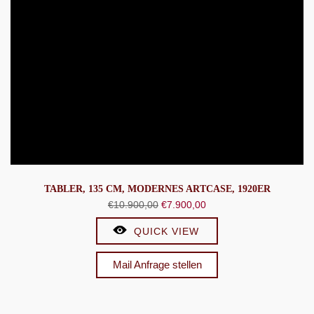
TABLER, 135 CM, MODERNES ARTCASE, 1920ER
Ursprünglicher
Aktueller
€
10.900,00
€
7.900,00
Preis
Preis
QUICK VIEW
war:
ist:
€10.900,00
€7.900,00.
Mail Anfrage stellen