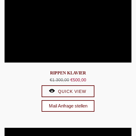
RIPPEN KLAVIER
Ursprünglicher
Aktueller
€
1.300,00
€
500,00
Preis
Preis
QUICK VIEW
war:
ist:
€1.300,00
€500,00.
Mail Anfrage stellen