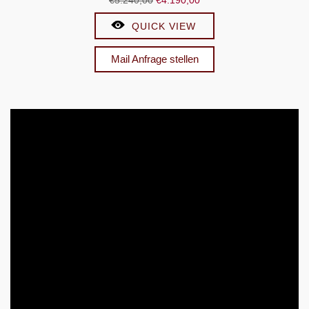
€
5.240,00
€
4.190,00
Preis
Preis
QUICK VIEW
war:
ist:
€5.240,00
€4.190,00.
Mail Anfrage stellen