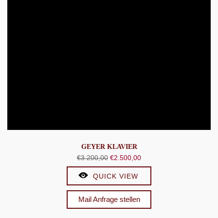
GEYER KLAVIER
Ursprünglicher
Aktueller
€
3.200,00
€
2.500,00
Preis
Preis
QUICK VIEW
war:
ist:
€3.200,00
€2.500,00.
Mail Anfrage stellen