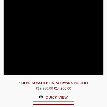
SEILER KONSOLE 126, SCHWARZ POLIERT
Ursprünglicher
Aktueller
€
19.950,00
€
14.900,00
Preis
Preis
QUICK VIEW
war:
ist:
€19.950,00
€14.900,00.