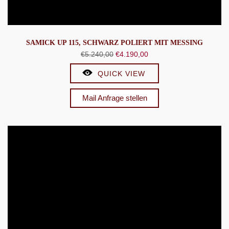
SAMICK UP 115, SCHWARZ POLIERT MIT MESSING
Ursprünglicher
Aktueller
€
5.240,00
€
4.190,00
Preis
Preis
QUICK VIEW
war:
ist:
€5.240,00
€4.190,00.
Mail Anfrage stellen