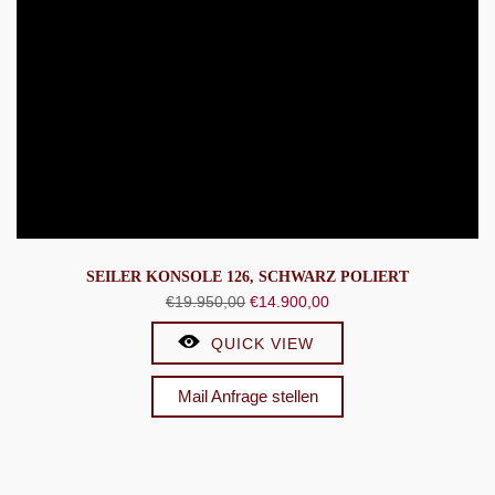
SEILER KONSOLE 126, SCHWARZ POLIERT
Ursprünglicher
Aktueller
€
19.950,00
€
14.900,00
Preis
Preis
QUICK VIEW
war:
ist:
€19.950,00
€14.900,00.
Mail Anfrage stellen