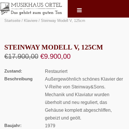
Skip
Menu
to
content
Startseite
/
Klaviere
/ Steinway Modell V, 125cm
STEINWAY MODELL V, 125CM
Ursprünglicher
Aktueller
€
17.900,00
€
9.900,00
Preis
Preis
war:
ist:
Zustand:
Restauriert
€17.900,00
€9.900,00.
Beschreibung
Außergewöhnlich schönes Klavier der
V-Reihe von Steinway&Sons.
Mechanik und Klaviatur wurden
überholt und neu reguliert, das
Gehäuse komplett abgeschliffen,
gebeizt und geölt.
Baujahr:
1979