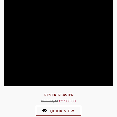
GEYER KLAVIER
Ursprünglicher
Aktueller
€
3.200,00
€
2.500,00
Preis
Preis
QUICK VIEW
war:
ist: