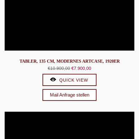
TABLER, 135 CM, MODERNES ARTCASE, 1920ER
Ursprünglicher
Aktueller
€
10.900,00
€
7.900,00
Preis
Preis
QUICK VIEW
war:
ist:
€10.900,00
€7.900,00.
Mail Anfrage stellen