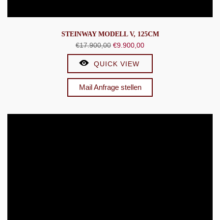
STEINWAY MODELL V, 125CM
Ursprünglicher
Aktueller
€
17.900,00
€
9.900,00
Preis
Preis
QUICK VIEW
war:
ist:
€17.900,00
€9.900,00.
Mail Anfrage stellen