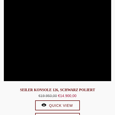
SEILER KONSOLE 126, SCHWARZ POLIERT
Ursprünglicher
Aktueller
€
19.950,00
€
14.900,00
Preis
Preis
QUICK VIEW
war:
ist:
€19.950,00
€14.900,00.