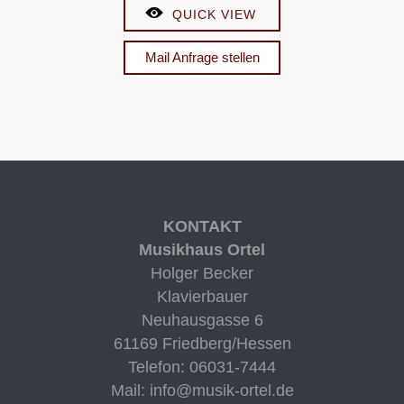
Preis
Preis
QUICK VIEW
war:
ist:
€8.900,00
€2.750,00.
Mail Anfrage stellen
KONTAKT
Musikhaus Ortel
Holger Becker
Klavierbauer
Neuhausgasse 6
61169 Friedberg/Hessen
Telefon:
06031-7444
Mail:
info@musik-ortel.de