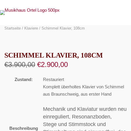
Skip
to
content
Startseite
/
Klaviere
/ Schimmel Klavier, 108cm
SCHIMMEL KLAVIER, 108CM
Ursprünglicher
Aktueller
€
3.900,00
€
2.900,00
Preis
Preis
war:
ist:
Zustand:
Restauriert
€3.900,00
€2.900,00.
Komplett überholtes Klavier von Schimmel
aus Braunschweig, aus erster Hand
Mechanik und Klaviatur wurden neu
einreguliert, Resonanzboden,
Stege und Stimmstock und
Beschreibung