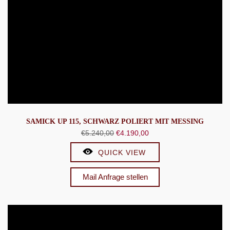
SAMICK UP 115, SCHWARZ POLIERT MIT MESSING
Ursprünglicher
Aktueller
€
5.240,00
€
4.190,00
Preis
Preis
QUICK VIEW
war:
ist:
€5.240,00
€4.190,00.
Mail Anfrage stellen